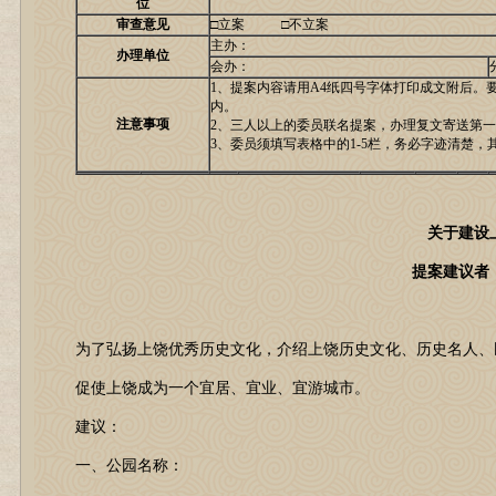
位
审查意见
□立案 □不立案
主办：
办理单位
会办：
1、提案内容请用A4纸四号字体打印成文附后。要
内。
注意事项
2、三人以上的委员联名提案，办理复文寄送第
3、委员须填写表格中的1-5栏，务必字迹清楚，
关于建设
提案建议者
为了弘扬上饶优秀历史文化，介绍上饶历史文化、历史名人、
促使上饶成为一个宜居、宜业、宜游城市。
建议：
一、公园名称：