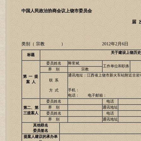
中国人民政治协商会议上饶市委员会
届 
类别（ 宗教 ） 2012年2月6日
关于建设上饶历史
标题
委员姓名
释常斌
工作单位和职务
界 别
宗教
通讯地址：江西省上饶市新火车站附近古岩
第 一 提
联 系
案 人
手机：
方 式
电话： 电子邮箱：
委员姓名
电话
界 别
通讯地址
第二、第
三提案人
委员姓名
电话
界 别
通讯地址
其他联名
委员签名
提案人建议的承办单