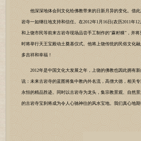
他深深地体会到文化给佛教带来的日新月异的变化。借此新
岩寺一如继往地支持和信任。在2012年1月16日(农历2011
和上饶市民等前来古岩寺现场品尝手工制作的“蔴籽粿”，并
时将举行天王宝殿动土奠基仪式。他将上饶传统的民俗文化融
多吉祥和幸福！
2012年是中国文化大发展之年，上饶的佛教也因此拥有新
说：未来古岩寺的蓝图将集中教内外名流，高僧大德，相关专
永恒的精品胜迹。同时以古岩寺为龙头，集宗教景观、自然景
的古岩寺宝刹将成为令人心驰神往的风水宝地。我们真心地期