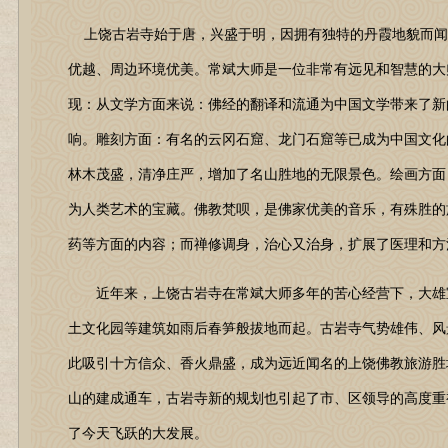
上饶古岩寺始于唐，兴盛于明，因拥有独特的丹霞地貌而闻名
优越、周边环境优美。常斌大师是一位非常有远见和智慧的大
现：从文学方面来说：佛经的翻译和流通为中国文学带来了新
响。雕刻方面：有名的云冈石窟、龙门石窟等已成为中国文化
林木茂盛，清净庄严，增加了名山胜地的无限景色。绘画方面
为人类艺术的宝藏。佛教梵呗，是佛家优美的音乐，有殊胜的
药等方面的内容；而禅修调身，治心又治身，扩展了医理和方
近年来，上饶古岩寺在常斌大师多年的苦心经营下，大雄宝
土文化园等建筑如雨后春笋般拔地而起。古岩寺气势雄伟、风
此吸引十方信众、香火鼎盛，成为远近闻名的上饶佛教旅游胜地
山的建成通车，古岩寺新的规划也引起了市、区领导的高度重
了今天飞跃的大发展。